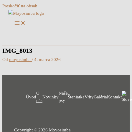
Preskočiť na obsah
IMG_8013
Od
moyosimba
/
4. marca 2026
O
Naše
Úvod
Novinky
Šteniatka
Vrhy
Galéria
Kontakt
nás
psy
Copyright © 2026 Moyosimba